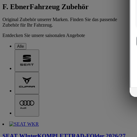
F. Ebner
Fahrzeug Zubehör
Original Zubehör unserer Marken. Finden Sie das passende
Zubehör für Ihr Fahrzeug.
Entdecken Sie unsere saisonalen Angebote
Alle
SEAT WInterKOMPLETTRAD-FOlder 2026/27